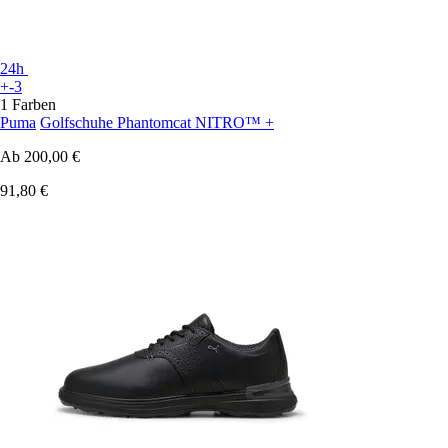
24h
+-3
1 Farben
Puma
Golfschuhe Phantomcat NITRO™ +
Ab
200,00 €
91,80 €