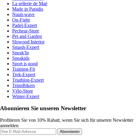
La sellerie de Maé
Made in Paradis
Nauti-wave
On-Fight
Padel-Expert
Pecheur-Store
Pet and Garden
Slowood Interior
Smash-Expert
Sneak'In
Sneakids
Sport is good
Training-Fit
Trek-Expert
Triathlon-Expert
TripnBikers
Vélo-Store
Winter-Expert
Abonnieren Sie unseren Newsletter
Profitieren Sie von 10% Rabatt, wenn Sie sich für unseren Newsletter
anmelden
Abonnieren