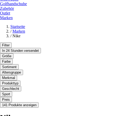
Golfhandschuhe
Zubehör
Outlet
Marken
Startseite
/
Marken
/
Nike
Filter
In 24 Stunden versendet
Größe
Farbe
Sortiment
Altersgruppe
Merkmal
Produkttyp
Geschlecht
Sport
Preis
141 Produkte anzeigen