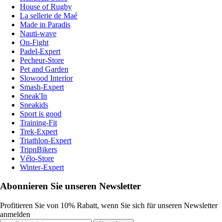
House of Rugby
La sellerie de Maé
Made in Paradis
Nauti-wave
On-Fight
Padel-Expert
Pecheur-Store
Pet and Garden
Slowood Interior
Smash-Expert
Sneak'In
Sneakids
Sport is good
Training-Fit
Trek-Expert
Triathlon-Expert
TripnBikers
Vélo-Store
Winter-Expert
Abonnieren Sie unseren Newsletter
Profitieren Sie von 10% Rabatt, wenn Sie sich für unseren Newsletter
anmelden