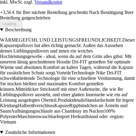
inkl. MwSt. zzgl.
Versandkosten
+3,56 €
für Ihre nächste Bestellung geschenkt
Nach Bestätigung Ihrer
Bestellung gutgeschrieben
Loading...
Beschreibung
WÄRMEGEFÜHL UND LEISTUNGSFREUNDLICHKEIT.Dieser
Kapuzenpullover hat alles richtig gemacht: Außen das Aussehen
deines Lieblingspullovers und innen ein weiches
Hochleistungsgewebe - ideal, wenn du auf dem Grün alles gibst. Mit
unserem lässig geschnittenen Hoodie Dri-FIT genießen Sie optimale
Wärme und absoluten Komfort an kalten Tagen, während die Kapuze
für zusätzlichen Schutz sorgt.VorteileTechnologie Nike Dri-FIT
schweißableitende Technologie für eine schnellere Verdunstung, damit
Sie trocken bleiben und maximalen Komfort genießen
können.Mitteldicker Strickstoff mit einer Außenseite, die wie Ihr
Lieblingspullover aussieht, und einer glatten Innenseite wie ein auf
Leistung ausgelegtes Oberteil.ProduktdetailsStandardschnitt für legere
KleidungHalbreißverschlussKapuzeRippbündchen an Ärmeln und
SaumAufhängungsschlaufe aus Chambray im Nacken100%
PolyesterMaschinenwaschbarImport Herkunftsland oder -region:
Vietnam
Zusätzliche Informationen