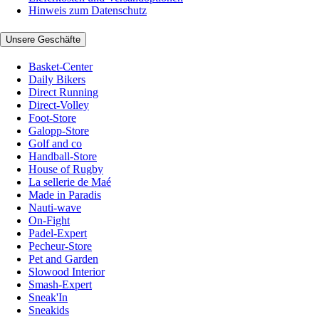
Hinweis zum Datenschutz
Unsere Geschäfte
Basket-Center
Daily Bikers
Direct Running
Direct-Volley
Foot-Store
Galopp-Store
Golf and co
Handball-Store
House of Rugby
La sellerie de Maé
Made in Paradis
Nauti-wave
On-Fight
Padel-Expert
Pecheur-Store
Pet and Garden
Slowood Interior
Smash-Expert
Sneak'In
Sneakids