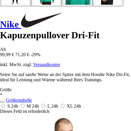
Nike
Kapuzenpullover Dri-Fit
Ab
99,99 €
71,20 €
-29%
inkl. MwSt. zzgl.
Versandkosten
Seien Sie auf sanfte Weise an der Spitze mit dem Hoodie Nike Dri-Fit,
ideal für Leistung und Wärme während Ihres Trainings.
Größe
*
Größentabelle
S
24h
M
24h
L
24h
XL
24h
Dieses Feld ist erforderlich