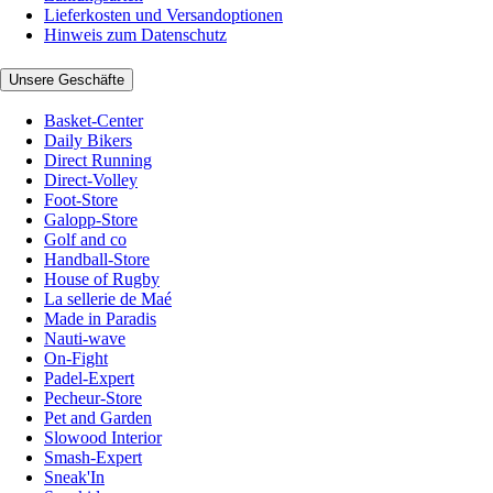
Lieferkosten und Versandoptionen
Hinweis zum Datenschutz
Unsere Geschäfte
Basket-Center
Daily Bikers
Direct Running
Direct-Volley
Foot-Store
Galopp-Store
Golf and co
Handball-Store
House of Rugby
La sellerie de Maé
Made in Paradis
Nauti-wave
On-Fight
Padel-Expert
Pecheur-Store
Pet and Garden
Slowood Interior
Smash-Expert
Sneak'In