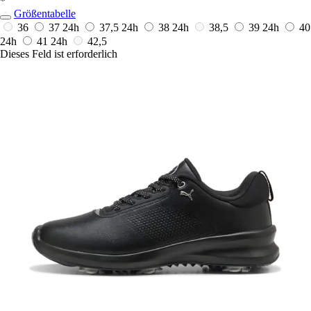
*
Größentabelle
36
37
24h
37,5
24h
38
24h
38,5
39
24h
40
24h
41
24h
42,5
Dieses Feld ist erforderlich