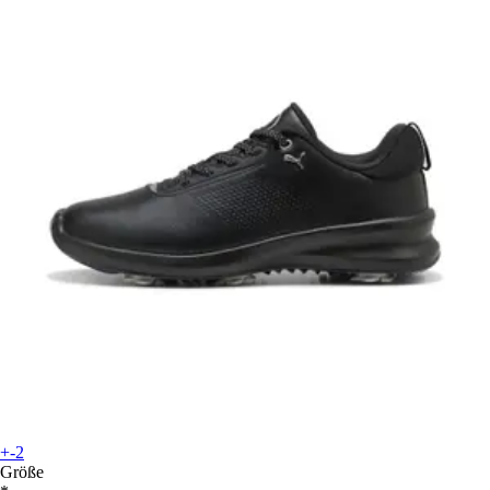
+-2
Größe