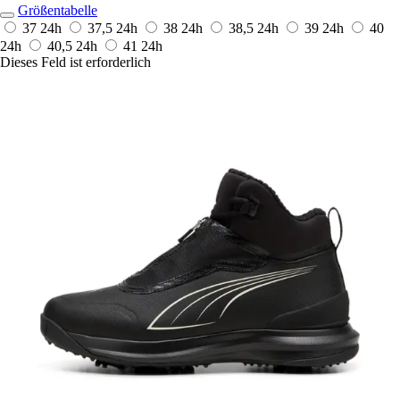
Größentabelle
37
24h
37,5
24h
38
24h
38,5
24h
39
24h
40
24h
40,5
24h
41
24h
Dieses Feld ist erforderlich