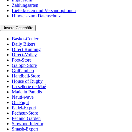
Zahlungsarten
Lieferkosten und Versandoptionen
Hinweis zum Datenschutz
Unsere Geschäfte
Basket-Center
Daily Bikers
Direct Running
Direct-Volley
Foot-Store
Galopp-Store
Golf and co
Handball-Store
House of Rugby
La sellerie de Maé
Made in Paradis
Nauti-wave
On-Fight
Padel-Expert
Pecheur-Store
Pet and Garden
Slowood Interior
Smash-Expert