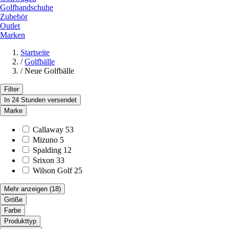
Golfhandschuhe
Zubehör
Outlet
Marken
Startseite
/
Golfbälle
/
Neue Golfbälle
Filter
In 24 Stunden versendet
Marke
Callaway
53
Mizuno
5
Spalding
12
Srixon
33
Wilson Golf
25
Mehr anzeigen
(18)
Größe
Farbe
Produkttyp