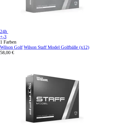
24h
+-3
1 Farben
Wilson Golf
Wilson Staff Model Golfbälle (x12)
58,00 €