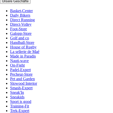
Unsere Geschäfte
Basket-Center
Daily Bikers
Direct Running
Direct-Volley
Foot-Store
Galopp-Store
Golf and co
Handball-Store
House of Rugby
La sellerie de Maé
Made in Paradis
Nauti-wave
On-Fight
Padel-Expert
Pecheur-Store
Pet and Garden
Slowood Interior
Smash-Expert
Sneak'In
Sneakids
Sport is good
Training-Fit
Trek-Expert