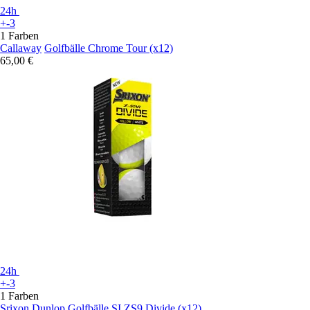
24h
+-3
1 Farben
Callaway
Golfbälle Chrome Tour (x12)
65,00 €
24h
+-3
1 Farben
Srixon
Dunlop Golfbälle SI ZS9 Divide (x12)