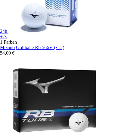
24h
+-3
1 Farben
Mizuno
Golfbälle Rb 566V (x12)
54,00 €