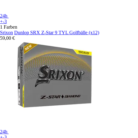
24h
+-3
1 Farben
Srixon
Dunlop SRX Z-Star 9 TYL Golfbälle (x12)
59,00 €
24h
+-3