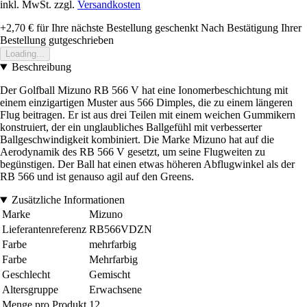
inkl. MwSt. zzgl.
Versandkosten
+2,70 €
für Ihre nächste Bestellung geschenkt
Nach Bestätigung Ihrer
Bestellung gutgeschrieben
Loading...
Beschreibung
Der Golfball Mizuno RB 566 V hat eine Ionomerbeschichtung mit
einem einzigartigen Muster aus 566 Dimples, die zu einem längeren
Flug beitragen. Er ist aus drei Teilen mit einem weichen Gummikern
konstruiert, der ein unglaubliches Ballgefühl mit verbesserter
Ballgeschwindigkeit kombiniert. Die Marke Mizuno hat auf die
Aerodynamik des RB 566 V gesetzt, um seine Flugweiten zu
begünstigen. Der Ball hat einen etwas höheren Abflugwinkel als der
RB 566 und ist genauso agil auf den Greens.
Zusätzliche Informationen
Marke
Mizuno
Lieferantenreferenz
RB566VDZN
Farbe
mehrfarbig
Farbe
Mehrfarbig
Geschlecht
Gemischt
Altersgruppe
Erwachsene
Menge pro Produkt
12