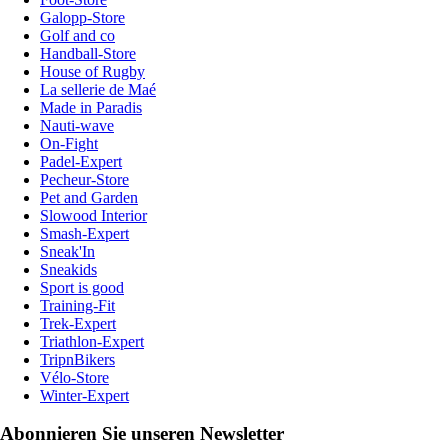
Galopp-Store
Golf and co
Handball-Store
House of Rugby
La sellerie de Maé
Made in Paradis
Nauti-wave
On-Fight
Padel-Expert
Pecheur-Store
Pet and Garden
Slowood Interior
Smash-Expert
Sneak'In
Sneakids
Sport is good
Training-Fit
Trek-Expert
Triathlon-Expert
TripnBikers
Vélo-Store
Winter-Expert
Abonnieren Sie unseren Newsletter