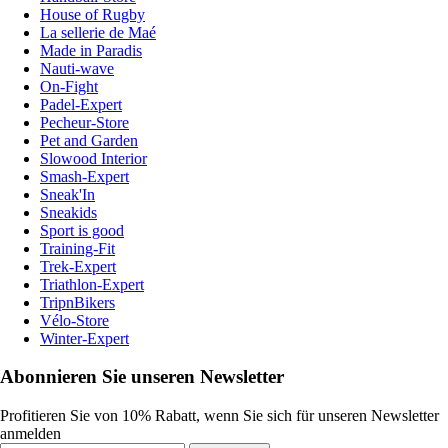
House of Rugby
La sellerie de Maé
Made in Paradis
Nauti-wave
On-Fight
Padel-Expert
Pecheur-Store
Pet and Garden
Slowood Interior
Smash-Expert
Sneak'In
Sneakids
Sport is good
Training-Fit
Trek-Expert
Triathlon-Expert
TripnBikers
Vélo-Store
Winter-Expert
Abonnieren Sie unseren Newsletter
Profitieren Sie von 10% Rabatt, wenn Sie sich für unseren Newsletter
anmelden