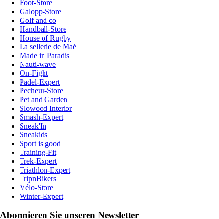
Foot-Store
Galopp-Store
Golf and co
Handball-Store
House of Rugby
La sellerie de Maé
Made in Paradis
Nauti-wave
On-Fight
Padel-Expert
Pecheur-Store
Pet and Garden
Slowood Interior
Smash-Expert
Sneak'In
Sneakids
Sport is good
Training-Fit
Trek-Expert
Triathlon-Expert
TripnBikers
Vélo-Store
Winter-Expert
Abonnieren Sie unseren Newsletter