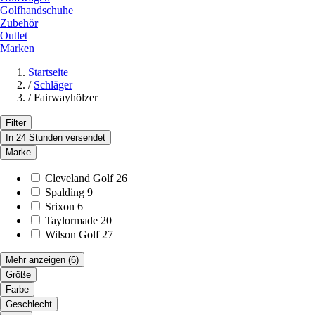
Golfhandschuhe
Zubehör
Outlet
Marken
Startseite
/
Schläger
/
Fairwayhölzer
Filter
In 24 Stunden versendet
Marke
Cleveland Golf
26
Spalding
9
Srixon
6
Taylormade
20
Wilson Golf
27
Mehr anzeigen
(6)
Größe
Farbe
Geschlecht