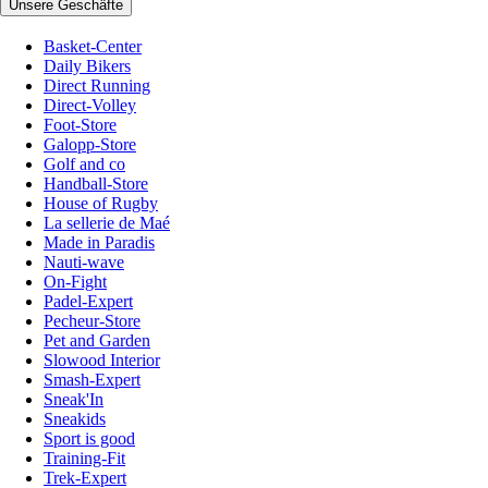
Unsere Geschäfte
Basket-Center
Daily Bikers
Direct Running
Direct-Volley
Foot-Store
Galopp-Store
Golf and co
Handball-Store
House of Rugby
La sellerie de Maé
Made in Paradis
Nauti-wave
On-Fight
Padel-Expert
Pecheur-Store
Pet and Garden
Slowood Interior
Smash-Expert
Sneak'In
Sneakids
Sport is good
Training-Fit
Trek-Expert