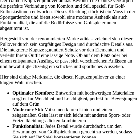
Der Damen Kapuzenpullover adidas Beyond The Course verkörpert
die perfekte Verbindung von Komfort und Stil, speziell für Golf-
Enthusiastinnen entworfen. Dieses Kleidungsstück ist ein Muss in der
Sportgarderobe und bietet sowohl eine moderne Ästhetik als auch
Funktionalität, die auf die Bedürfnisse von Golfspielerinnen
abgestimmt ist.
Hergestellt von der renommierten Marke adidas, zeichnet sich dieser
Pullover durch sein sorgfältiges Design und durchdachte Details aus.
Die integrierte Kapuze garantiert Schutz vor den Elementen und
verleiht Ihrem Outfit eine lässige Note. Ob auf dem Platz oder bei
einem entspannten Ausflug, er passt sich verschiedenen Anlässen an
und bewahrt gleichzeitig ein schickes und sportliches Aussehen.
Hier sind einige Merkmale, die diesen Kapuzenpullover zu einer
klugen Wahl machen:
Optimaler Komfort:
Entworfen mit hochwertigen Materialien
sorgt er für Weichheit und Leichtigkeit, perfekt für Bewegungen
auf dem Grün.
Moderner Stil:
Mit seinen klaren Linien und einem
zeitgemäßen Geist lässt er sich leicht mit anderen Sport- oder
Freizeitkleidungsstücken kombinieren.
Funktionalität:
Jedes Detail wurde durchdacht, um den
Erwartungen von Golfspielerinnen gerecht zu werden, sodass
Sie sich auf Ihr Spiel konzentrieren können.