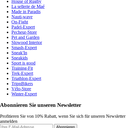
House of Rugby
La sellerie de Maé
Made in Paradis
Nauti-wave
On-Fight
Padel-Expert
Pecheur-Store
Pet and Garden
Slowood Interior
Smash-Expert
Sneak'In
Sneakids
Sport is good
Training-Fit
Trek-Expert
Triathlon-Expert
TripnBikers
Vélo-Store
Winter-Expert
Abonnieren Sie unseren Newsletter
Profitieren Sie von 10% Rabatt, wenn Sie sich für unseren Newsletter
anmelden
Abonnieren