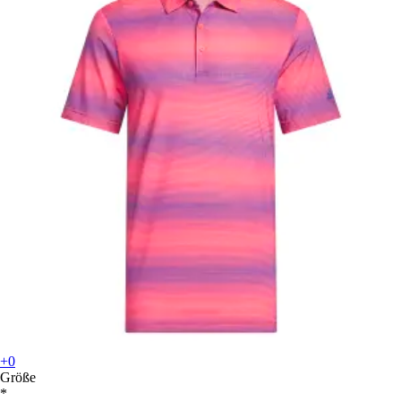
+0
Größe
*