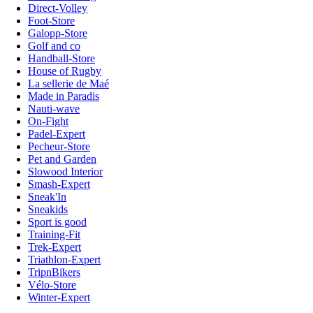
Direct-Volley
Foot-Store
Galopp-Store
Golf and co
Handball-Store
House of Rugby
La sellerie de Maé
Made in Paradis
Nauti-wave
On-Fight
Padel-Expert
Pecheur-Store
Pet and Garden
Slowood Interior
Smash-Expert
Sneak'In
Sneakids
Sport is good
Training-Fit
Trek-Expert
Triathlon-Expert
TripnBikers
Vélo-Store
Winter-Expert