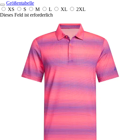
Größentabelle
XS
S
M
L
XL
2XL
Dieses Feld ist erforderlich