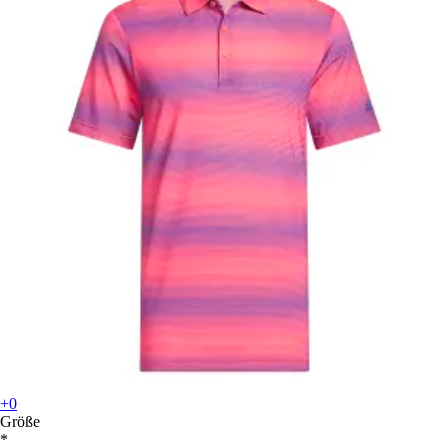
+0
Größe
*