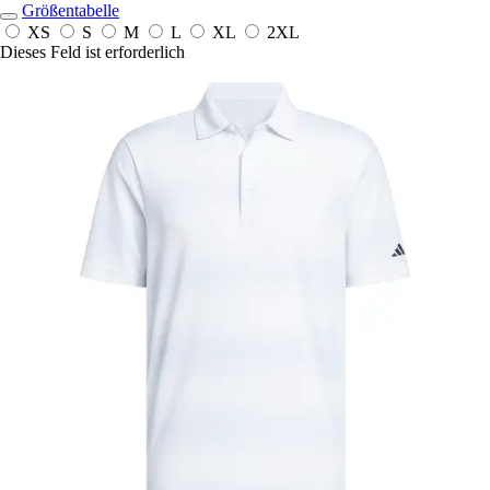
Größentabelle
XS
S
M
L
XL
2XL
Dieses Feld ist erforderlich