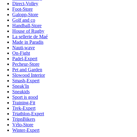
Direct-Volley
Foot-Store
Galopp-Store
Golf and co
Handball-Store
House of Rugby
La sellerie de Maé
Made in Paradis
Nauti-wave
On-Fight
Padel-Expert
Pecheur-Store
Pet and Garden
Slowood Interior
Smash-Expert
Sneak'In
Sneakids
Sport is good
Training-Fit
Trek-Expert
Triathlon-Expert
TripnBikers
Vélo-Store
Winter-Expert