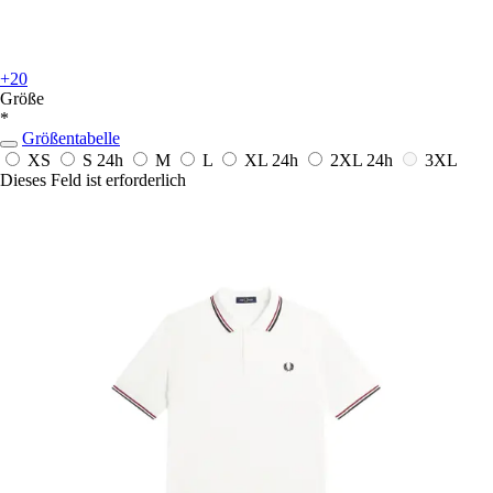
+20
Größe
*
Größentabelle
XS
S
24h
M
L
XL
24h
2XL
24h
3XL
Dieses Feld ist erforderlich