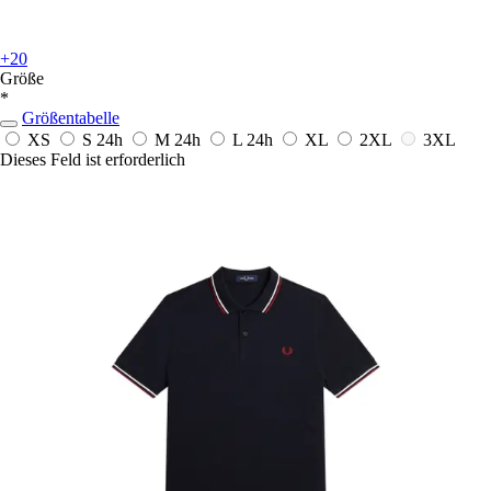
+20
Größe
*
Größentabelle
XS
S
24h
M
24h
L
24h
XL
2XL
3XL
Dieses Feld ist erforderlich