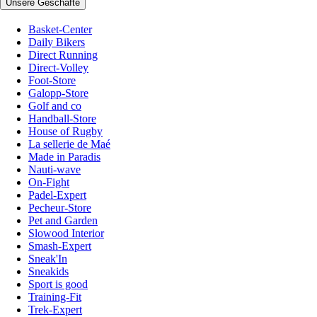
Unsere Geschäfte
Basket-Center
Daily Bikers
Direct Running
Direct-Volley
Foot-Store
Galopp-Store
Golf and co
Handball-Store
House of Rugby
La sellerie de Maé
Made in Paradis
Nauti-wave
On-Fight
Padel-Expert
Pecheur-Store
Pet and Garden
Slowood Interior
Smash-Expert
Sneak'In
Sneakids
Sport is good
Training-Fit
Trek-Expert