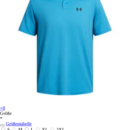
+8
Größe
*
Größentabelle
S
M
L
XL
2XL