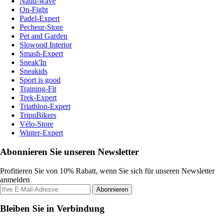
Nauti-wave
On-Fight
Padel-Expert
Pecheur-Store
Pet and Garden
Slowood Interior
Smash-Expert
Sneak'In
Sneakids
Sport is good
Training-Fit
Trek-Expert
Triathlon-Expert
TripnBikers
Vélo-Store
Winter-Expert
Abonnieren Sie unseren Newsletter
Profitieren Sie von 10% Rabatt, wenn Sie sich für unseren Newsletter
anmelden
Abonnieren
Bleiben Sie in Verbindung