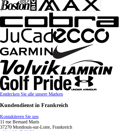
Entdecken Sie alle unsere Marken
Kundendienst in Frankreich
Kontaktieren Sie uns
11 rue Bernard Maris
37270 Montlouis-sur-Loire, Frankreich