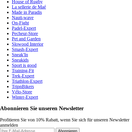
House of Rugby
La sellerie de Maé
Made in Paradis
Nauti-wave
On-Fight
Padel-Expert
Pecheur-Store
Pet and Garden
Slowood Interior
Smash-Expert
Sneak'In
Sneakids
Sport is good
Training-Fit
Trek-Expert
Triathlon-Expert
TripnBikers
Vélo-Store
Winter-Expert
Abonnieren Sie unseren Newsletter
Profitieren Sie von 10% Rabatt, wenn Sie sich für unseren Newsletter
anmelden
Abonnieren