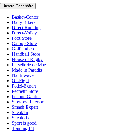
Unsere Geschäfte
Basket-Center
Daily Bikers
Direct Running
Direct-Volley
Foot-Store
Galopp-Store
Golf and co
Handball-Store
House of Rugby
La sellerie de Maé
Made in Paradis
Nauti-wave
On-Fight
Padel-Expert
Pecheur-Store
Pet and Garden
Slowood Interior
Smash-Expert
Sneak'In
Sneakids
Sport is good
Training-Fit