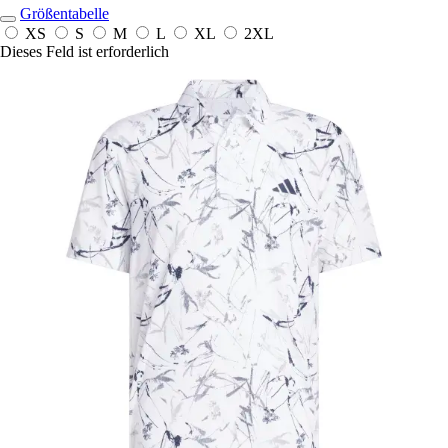
Größentabelle
XS
S
M
L
XL
2XL
Dieses Feld ist erforderlich