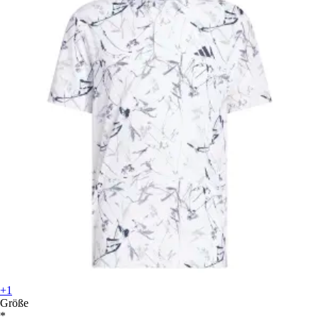
+1
Größe
*