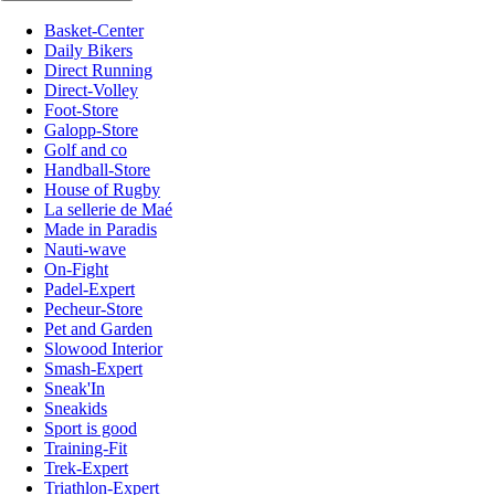
Basket-Center
Daily Bikers
Direct Running
Direct-Volley
Foot-Store
Galopp-Store
Golf and co
Handball-Store
House of Rugby
La sellerie de Maé
Made in Paradis
Nauti-wave
On-Fight
Padel-Expert
Pecheur-Store
Pet and Garden
Slowood Interior
Smash-Expert
Sneak'In
Sneakids
Sport is good
Training-Fit
Trek-Expert
Triathlon-Expert