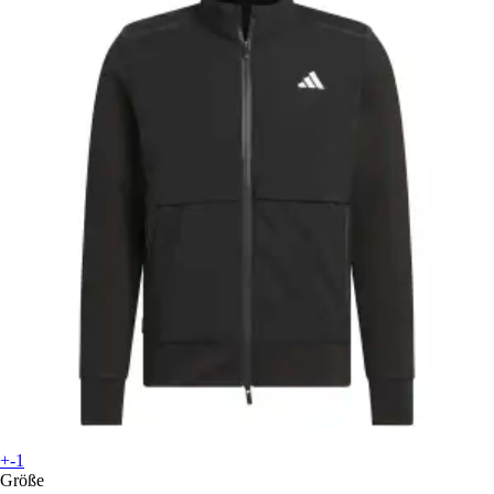
+-1
Größe