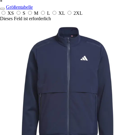
*
Größentabelle
XS
S
M
L
XL
2XL
Dieses Feld ist erforderlich