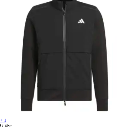
+-1
Größe