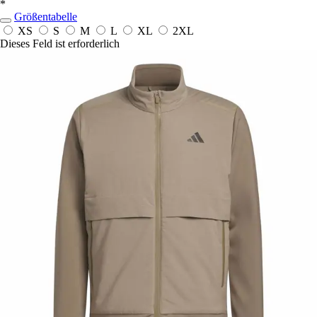
*
Größentabelle
XS
S
M
L
XL
2XL
Dieses Feld ist erforderlich