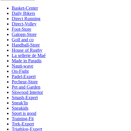
Basket-Center
Daily Bikers
Direct Running
Direct-Volley
Foot-Store
Galopp-Store
Golf and co
Handball-Store
House of Rugby
La sellerie de Maé
Made in Paradis
Nauti-wave
On-Fight
Padel-Expert
Pecheur-Store
Pet and Garden
Slowood Interior
Smash-Expert
Sneak'In
Sneakids
Sport is good
Training-Fit
Trek-Expert
Triathlon-Expert