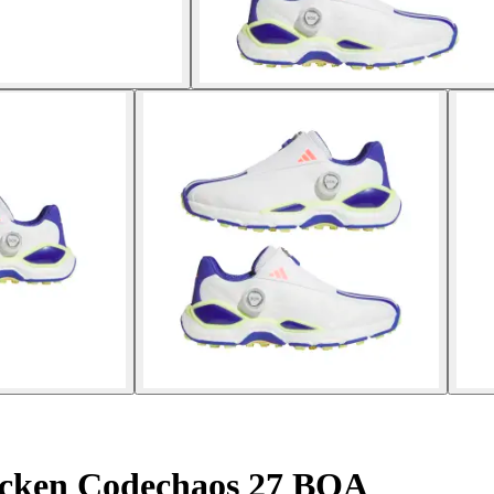
ocken Codechaos 27 BOA