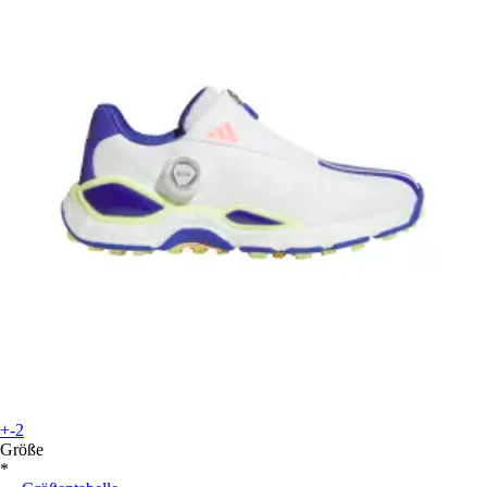
+-2
Größe
*