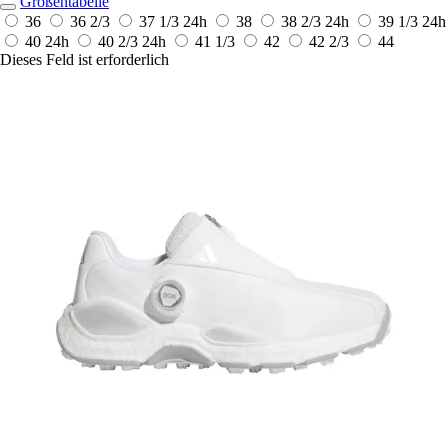
Größentabelle
36
36 2/3
37 1/3
24h
38
38 2/3
24h
39 1/3
24h
40
24h
40 2/3
24h
41 1/3
42
42 2/3
44
Dieses Feld ist erforderlich