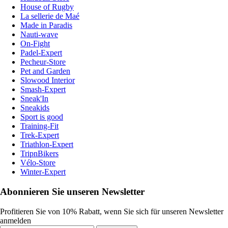
House of Rugby
La sellerie de Maé
Made in Paradis
Nauti-wave
On-Fight
Padel-Expert
Pecheur-Store
Pet and Garden
Slowood Interior
Smash-Expert
Sneak'In
Sneakids
Sport is good
Training-Fit
Trek-Expert
Triathlon-Expert
TripnBikers
Vélo-Store
Winter-Expert
Abonnieren Sie unseren Newsletter
Profitieren Sie von 10% Rabatt, wenn Sie sich für unseren Newsletter
anmelden