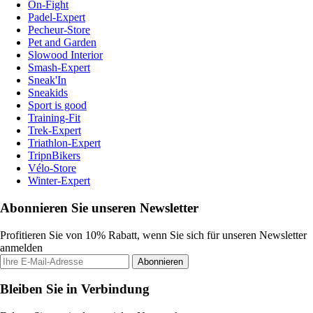
On-Fight
Padel-Expert
Pecheur-Store
Pet and Garden
Slowood Interior
Smash-Expert
Sneak'In
Sneakids
Sport is good
Training-Fit
Trek-Expert
Triathlon-Expert
TripnBikers
Vélo-Store
Winter-Expert
Abonnieren Sie unseren Newsletter
Profitieren Sie von 10% Rabatt, wenn Sie sich für unseren Newsletter
anmelden
Abonnieren
Bleiben Sie in Verbindung