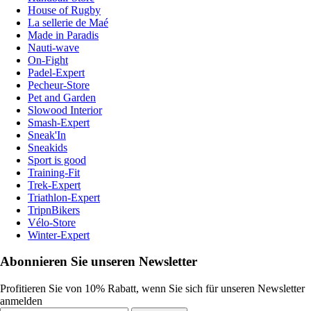
House of Rugby
La sellerie de Maé
Made in Paradis
Nauti-wave
On-Fight
Padel-Expert
Pecheur-Store
Pet and Garden
Slowood Interior
Smash-Expert
Sneak'In
Sneakids
Sport is good
Training-Fit
Trek-Expert
Triathlon-Expert
TripnBikers
Vélo-Store
Winter-Expert
Abonnieren Sie unseren Newsletter
Profitieren Sie von 10% Rabatt, wenn Sie sich für unseren Newsletter
anmelden