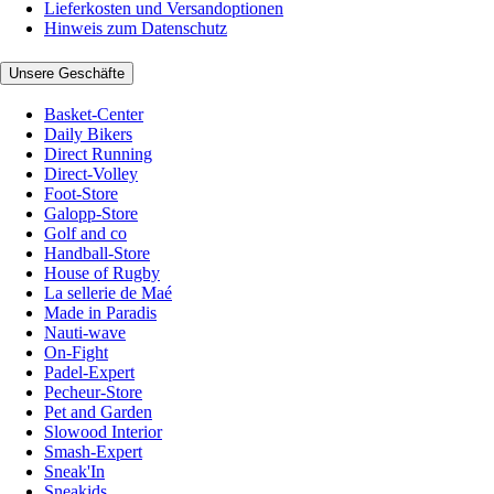
Lieferkosten und Versandoptionen
Hinweis zum Datenschutz
Unsere Geschäfte
Basket-Center
Daily Bikers
Direct Running
Direct-Volley
Foot-Store
Galopp-Store
Golf and co
Handball-Store
House of Rugby
La sellerie de Maé
Made in Paradis
Nauti-wave
On-Fight
Padel-Expert
Pecheur-Store
Pet and Garden
Slowood Interior
Smash-Expert
Sneak'In
Sneakids