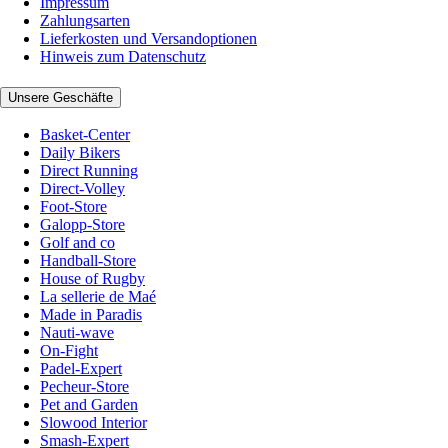
Impressum
Zahlungsarten
Lieferkosten und Versandoptionen
Hinweis zum Datenschutz
Unsere Geschäfte
Basket-Center
Daily Bikers
Direct Running
Direct-Volley
Foot-Store
Galopp-Store
Golf and co
Handball-Store
House of Rugby
La sellerie de Maé
Made in Paradis
Nauti-wave
On-Fight
Padel-Expert
Pecheur-Store
Pet and Garden
Slowood Interior
Smash-Expert