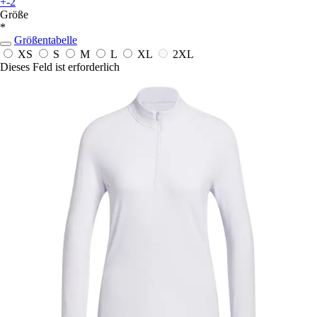
+-2
Größe
*
Größentabelle
XS
S
M
L
XL
2XL
Dieses Feld ist erforderlich