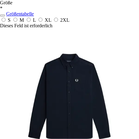
Größe
*
Größentabelle
S
M
L
XL
2XL
Dieses Feld ist erforderlich