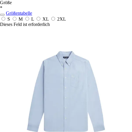
Größe
*
Größentabelle
S
M
L
XL
2XL
Dieses Feld ist erforderlich