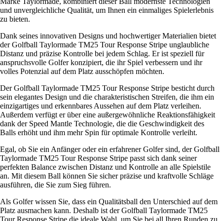
Marke Taylormade, kombiniert dieser Ball modernste Technologien
und unvergleichliche Qualität, um Ihnen ein einmaliges Spielerlebnis
zu bieten.
Dank seines innovativen Designs und hochwertiger Materialien bietet
der Golfball Taylormade TM25 Tour Response Stripe unglaubliche
Distanz und präzise Kontrolle bei jedem Schlag. Er ist speziell für
anspruchsvolle Golfer konzipiert, die ihr Spiel verbessern und ihr
volles Potenzial auf dem Platz ausschöpfen möchten.
Der Golfball Taylormade TM25 Tour Response Stripe besticht durch
sein elegantes Design und die charakteristischen Streifen, die ihm ein
einzigartiges und erkennbares Aussehen auf dem Platz verleihen.
Außerdem verfügt er über eine außergewöhnliche Reaktionsfähigkeit
dank der Speed Mantle Technologie, die die Geschwindigkeit des
Balls erhöht und ihm mehr Spin für optimale Kontrolle verleiht.
Egal, ob Sie ein Anfänger oder ein erfahrener Golfer sind, der Golfball
Taylormade TM25 Tour Response Stripe passt sich dank seiner
perfekten Balance zwischen Distanz und Kontrolle an alle Spielstile
an. Mit diesem Ball können Sie sicher präzise und kraftvolle Schläge
ausführen, die Sie zum Sieg führen.
Als Golfer wissen Sie, dass ein Qualitätsball den Unterschied auf dem
Platz ausmachen kann. Deshalb ist der Golfball Taylormade TM25
Tour Response Stripe die ideale Wahl, um Sie bei all Ihren Runden zu