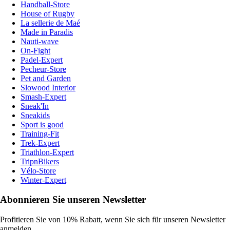
Handball-Store
House of Rugby
La sellerie de Maé
Made in Paradis
Nauti-wave
On-Fight
Padel-Expert
Pecheur-Store
Pet and Garden
Slowood Interior
Smash-Expert
Sneak'In
Sneakids
Sport is good
Training-Fit
Trek-Expert
Triathlon-Expert
TripnBikers
Vélo-Store
Winter-Expert
Abonnieren Sie unseren Newsletter
Profitieren Sie von 10% Rabatt, wenn Sie sich für unseren Newsletter
anmelden