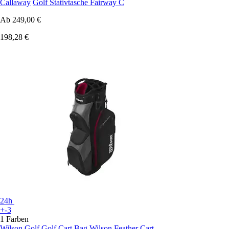
Callaway
Golf Stativtasche Fairway C
Ab
249,00 €
198,28 €
24h
+-3
1 Farben
Wilson Golf
Golf Cart Bag Wilson Feather Cart