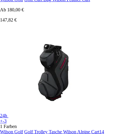
Ab
180,00 €
147,82 €
24h
+-3
1 Farben
Wilson Golf
Golf Trolley Tasche Wilson Alpine Cart14