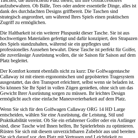
Taschen, die ausreichend Platz bieten, um Ihre Golfaccessoires
aufzubewahren. Ob Bälle, Tees oder andere essentielle Dinge, alles ist
dank des durchdachten Designs griffbereit. Die Taschen sind
strategisch angeordnet, um während Ihres Spiels einen praktischen
Zugriff zu ermöglichen.
Die Haltbarkeit ist ein weiterer Pluspunkt dieser Tasche. Sie ist aus
hochwertigen Materialien gefertigt und dafür konzipiert, den Strapazen
des Spiels standzuhalten, während sie ein gepflegtes und
professionelles Aussehen bewahrt. Diese Tasche ist perfekt für Golfer,
die zuverlässige Ausrüstung wollen, die sie Saison für Saison auf dem
Platz begleitet.
Der Komfort kommt ebenfalls nicht zu kurz: Die Golfwagentasche
Callaway ist mit einem ergonomischen und gepolsterten Tragesystem
ausgestattet, das den Transport erleichtert, selbst wenn sie beladen ist.
So können Sie Ihr Spiel in vollen Zügen genießen, ohne sich um das
Gewicht Ihrer Ausrüstung sorgen zu müssen. Ihr leichtes Design
ermöglicht auch eine einfache Maneuverierbarkeit auf dem Platz.
Wenn Sie sich für den Golfwagen Callaway ORG 14 HD Large
entscheiden, wählen Sie eine Ausrüstung, die Leistung, Stil und
Praktikabilität vereint. Ob Sie ein erfahrener Golfer oder ein Anfänger
sind, diese Tasche wird Ihnen helfen, Ihr Spielerlebnis zu optimieren.
Rüsten Sie sich mit diesem unverzichtbaren Zubehör aus und bereiten
Sie sich darauf vor, den Platz mit Vertrauen und Leichtigkeit zu