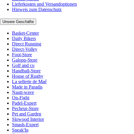
Lieferkosten und Versandoptionen
Hinweis zum Datenschutz
Unsere Geschäfte
Basket-Center
Daily Bikers
Direct Running
Direct-Volley
Foot-Store
Galopp-Store
Golf and co
Handball-Store
House of Rugby
La sellerie de Maé
Made in Paradis
Nauti-wave
On-Fight
Padel-Expert
Pecheur-Store
Pet and Garden
Slowood Interior
Smash-Expert
Sneak'In