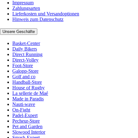
Impressum
Zahlungsarten
Lieferkosten und Versandoptionen
Hinweis zum Datenschutz
Unsere Geschäfte
Basket-Center
Daily Bikers
Direct Running
Direct-Volley
Foot-Store
Galopp-Store
Golf and co
Handball-Store
House of Rugby
La sellerie de Maé
Made in Paradis
Nauti-wave
On-Fight
Padel-Expert
Pecheur-Store
Pet and Garden
Slowood Interior
Smash-Expert