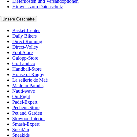
Lieferkosten und Versandoptionen
Hinweis zum Datenschutz
Unsere Geschäfte
Basket-Center
Daily Bikers
Direct Running
Direct-Volley
Foot-Store
Galopp-Store
Golf and co
Handball-Store
House of Rugby
La sellerie de Maé
Made in Paradis
Nauti-wave
On-Fight
Padel-Expert
Pecheur-Store
Pet and Garden
Slowood Interior
Smash-Expert
Sneak'In
Sneakids