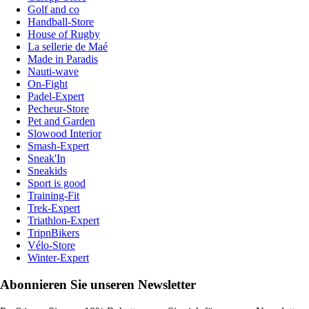
Golf and co
Handball-Store
House of Rugby
La sellerie de Maé
Made in Paradis
Nauti-wave
On-Fight
Padel-Expert
Pecheur-Store
Pet and Garden
Slowood Interior
Smash-Expert
Sneak'In
Sneakids
Sport is good
Training-Fit
Trek-Expert
Triathlon-Expert
TripnBikers
Vélo-Store
Winter-Expert
Abonnieren Sie unseren Newsletter