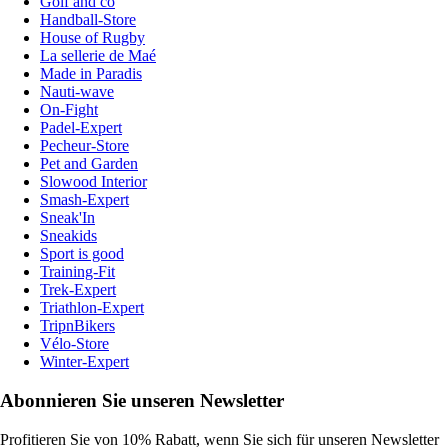
Golf and co
Handball-Store
House of Rugby
La sellerie de Maé
Made in Paradis
Nauti-wave
On-Fight
Padel-Expert
Pecheur-Store
Pet and Garden
Slowood Interior
Smash-Expert
Sneak'In
Sneakids
Sport is good
Training-Fit
Trek-Expert
Triathlon-Expert
TripnBikers
Vélo-Store
Winter-Expert
Abonnieren Sie unseren Newsletter
Profitieren Sie von 10% Rabatt, wenn Sie sich für unseren Newsletter