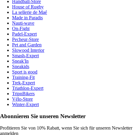
Handball-Store
House of Rugby
La sellerie de Maé
Made in Paradis
Nauti-wave
On-Fight
Padel-Expert
Pecheur-Store
Pet and Garden
Slowood Interior
Smash-Expert
Sneak'In
Sneakids
Sport is good
Training-Fit
Trek-Expert
Triathlon-Expert
TripnBikers
Vélo-Store
Winter-Expert
Abonnieren Sie unseren Newsletter
Profitieren Sie von 10% Rabatt, wenn Sie sich für unseren Newsletter
anmelden