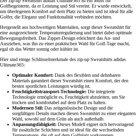
Der zip-up Sweatshirt adidas Ultimate365 ist ein Muss für
Golfbegeisterte, da er Leistung und Stil vereint. Er wurde entwickelt,
um überlegenen Komfort auf dem Platz zu bieten und ist ideal für alle
Golfer, die Eleganz und Funktionalität verbinden möchten.
Hergestellt aus hochwertigen Materialien, sorgt dieser Sweatshirt für
eine ausgezeichnete Temperaturregulierung und bietet dabei optimale
Bewegungsfreiheit. Das Zipper-Design erleichtert das An- und
Ausziehen, was ihn zu einer praktischen Wahl für Golf-Tage macht,
egal ob das Wetter sonnig oder kühler ist.
Hier sind einige Schlüsselmerkmale des zip-up Sweatshirts adidas
Ultimate365:
Optimaler Komfort:
Dank des flexiblen und dehnbaren
Materials garantiert dieser Sweatshirt einen Komfort, der den
besten sportlichen Leistungen würdig ist.
Feuchtigkeitstransport-Technologie:
Die integrierte
Technologie ermöglicht es, Feuchtigkeit abzuleiten, um Sie
trocken und komfortabel auf dem Platz zu halten.
Modernen Stil:
Das zeitgenössische Design und die
sorgfältigen Details machen diesen Sweatshirt zu einer eleganten
Wahl, sowohl auf dem Grün als auch außerhalb.
Anpassungsfähigkeit:
Dieses Modell eignet sich hervorragend
für zusätzliche Schichten und ist ideal für die wechselnden
Temperaturen, die oft auf dem Golfplatz vorkommen.