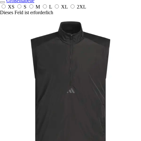
Größentabelle
XS
S
M
L
XL
2XL
Dieses Feld ist erforderlich