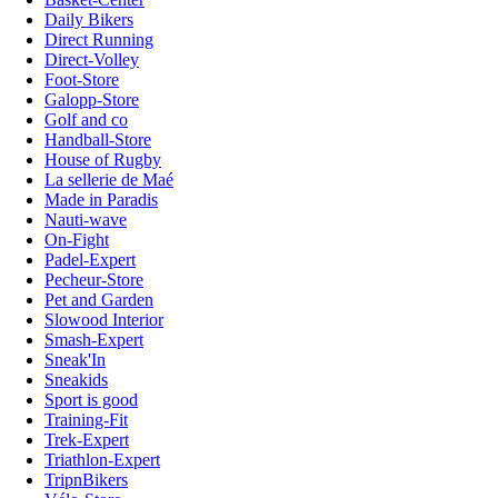
Daily Bikers
Direct Running
Direct-Volley
Foot-Store
Galopp-Store
Golf and co
Handball-Store
House of Rugby
La sellerie de Maé
Made in Paradis
Nauti-wave
On-Fight
Padel-Expert
Pecheur-Store
Pet and Garden
Slowood Interior
Smash-Expert
Sneak'In
Sneakids
Sport is good
Training-Fit
Trek-Expert
Triathlon-Expert
TripnBikers