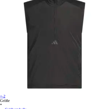
+-2
Größe
*