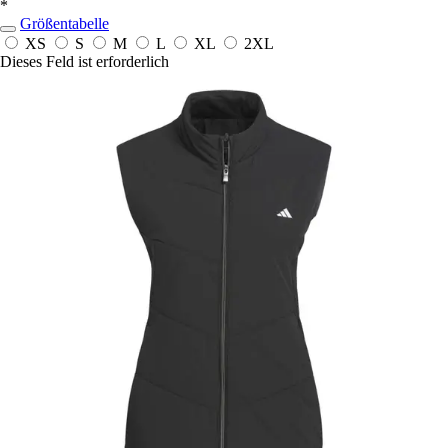
*
Größentabelle
XS
S
M
L
XL
2XL
Dieses Feld ist erforderlich