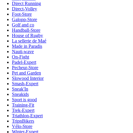
Direct Running
Direct-Volley
Foot-Store
Galopp-Store
Golf and co
Handball-Store
House of Rugby
La sellerie de Maé
Made in Paradis
Nauti-wave
On-Fight
Padel-Expert
Pecheur-Store
Pet and Garden
Slowood Interior
Smash-Expert
Sneak'In
Sneakids
Sport is good
Training-Fit
Trek-Expert
Triathlon-Expert
TripnBikers
Vélo-Store
Winter-Expert