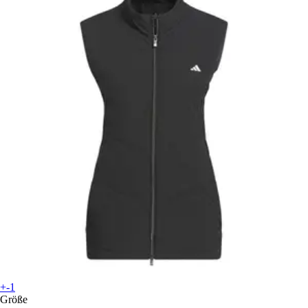
+-1
Größe