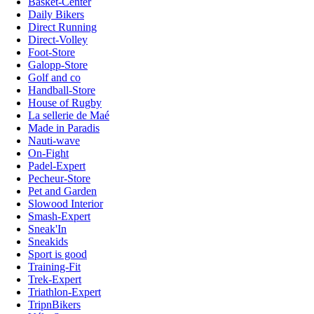
Basket-Center
Daily Bikers
Direct Running
Direct-Volley
Foot-Store
Galopp-Store
Golf and co
Handball-Store
House of Rugby
La sellerie de Maé
Made in Paradis
Nauti-wave
On-Fight
Padel-Expert
Pecheur-Store
Pet and Garden
Slowood Interior
Smash-Expert
Sneak'In
Sneakids
Sport is good
Training-Fit
Trek-Expert
Triathlon-Expert
TripnBikers