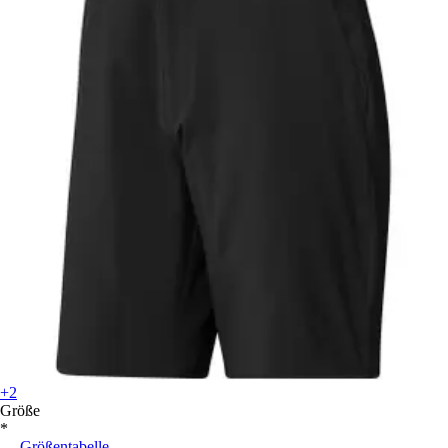
+2
Größe
*
Größentabelle