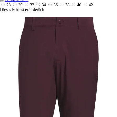
28
30
32
34
36
38
40
42
Dieses Feld ist erforderlich