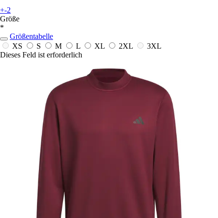
+-2
Größe
*
Größentabelle
XS
S
M
L
XL
2XL
3XL
Dieses Feld ist erforderlich