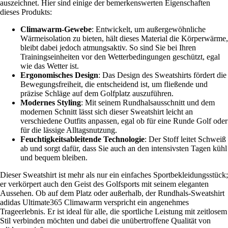
auszeichnet. Hier sind einige der bemerkenswerten Eigenschaften
dieses Produkts:
Climawarm-Gewebe
: Entwickelt, um außergewöhnliche
Wärmeisolation zu bieten, hält dieses Material die Körperwärme,
bleibt dabei jedoch atmungsaktiv. So sind Sie bei Ihren
Trainingseinheiten vor den Wetterbedingungen geschützt, egal
wie das Wetter ist.
Ergonomisches Design
: Das Design des Sweatshirts fördert die
Bewegungsfreiheit, die entscheidend ist, um fließende und
präzise Schläge auf dem Golfplatz auszuführen.
Modernes Styling
: Mit seinem Rundhalsausschnitt und dem
modernen Schnitt lässt sich dieser Sweatshirt leicht an
verschiedene Outfits anpassen, egal ob für eine Runde Golf oder
für die lässige Alltagsnutzung.
Feuchtigkeitsableitende Technologie
: Der Stoff leitet Schweiß
ab und sorgt dafür, dass Sie auch an den intensivsten Tagen kühl
und bequem bleiben.
Dieser Sweatshirt ist mehr als nur ein einfaches Sportbekleidungsstück;
er verkörpert auch den Geist des Golfsports mit seinem eleganten
Aussehen. Ob auf dem Platz oder außerhalb, der Rundhals-Sweatshirt
adidas Ultimate365 Climawarm verspricht ein angenehmes
Trageerlebnis. Er ist ideal für alle, die sportliche Leistung mit zeitlosem
Stil verbinden möchten und dabei die unübertroffene Qualität von