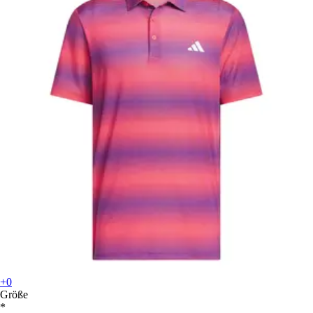
+0
Größe
*