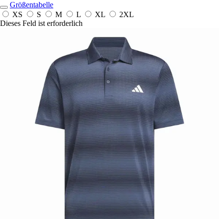
Größentabelle
XS
S
M
L
XL
2XL
Dieses Feld ist erforderlich