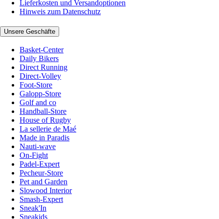
Lieferkosten und Versandoptionen
Hinweis zum Datenschutz
Unsere Geschäfte
Basket-Center
Daily Bikers
Direct Running
Direct-Volley
Foot-Store
Galopp-Store
Golf and co
Handball-Store
House of Rugby
La sellerie de Maé
Made in Paradis
Nauti-wave
On-Fight
Padel-Expert
Pecheur-Store
Pet and Garden
Slowood Interior
Smash-Expert
Sneak'In
Sneakids