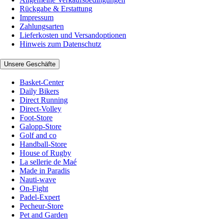
Rückgabe & Erstattung
Impressum
Zahlungsarten
Lieferkosten und Versandoptionen
Hinweis zum Datenschutz
Unsere Geschäfte
Basket-Center
Daily Bikers
Direct Running
Direct-Volley
Foot-Store
Galopp-Store
Golf and co
Handball-Store
House of Rugby
La sellerie de Maé
Made in Paradis
Nauti-wave
On-Fight
Padel-Expert
Pecheur-Store
Pet and Garden