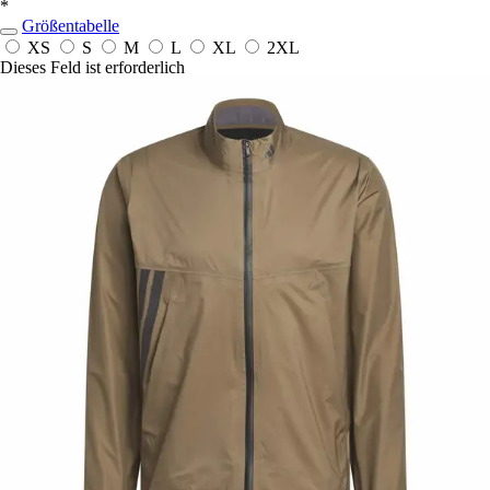
*
Größentabelle
XS
S
M
L
XL
2XL
Dieses Feld ist erforderlich