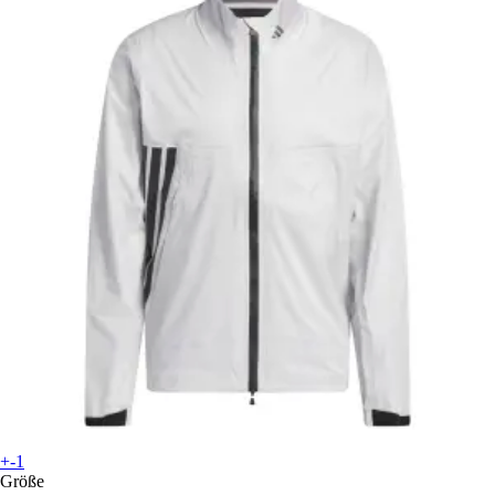
+-1
Größe