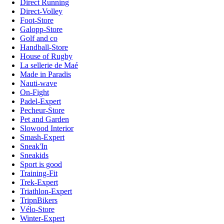
Direct Running
Direct-Volley
Foot-Store
Galopp-Store
Golf and co
Handball-Store
House of Rugby
La sellerie de Maé
Made in Paradis
Nauti-wave
On-Fight
Padel-Expert
Pecheur-Store
Pet and Garden
Slowood Interior
Smash-Expert
Sneak'In
Sneakids
Sport is good
Training-Fit
Trek-Expert
Triathlon-Expert
TripnBikers
Vélo-Store
Winter-Expert