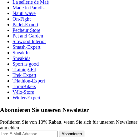
La sellerie de Maé
Made in Paradis
Nauti-wave
On-Fight
Padel-Expert
Pecheur-Store
Pet and Garden
Slowood Interior
Smash-Expert
Sneak'In
Sneakids
Sport is good
Training-Fit
Trek-Expert
Triathlon-Expert
TripnBikers
Vélo-Store
Winter-Expert
Abonnieren Sie unseren Newsletter
Profitieren Sie von 10% Rabatt, wenn Sie sich für unseren Newsletter
anmelden
Abonnieren