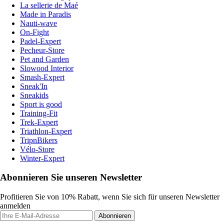
La sellerie de Maé
Made in Paradis
Nauti-wave
On-Fight
Padel-Expert
Pecheur-Store
Pet and Garden
Slowood Interior
Smash-Expert
Sneak'In
Sneakids
Sport is good
Training-Fit
Trek-Expert
Triathlon-Expert
TripnBikers
Vélo-Store
Winter-Expert
Abonnieren Sie unseren Newsletter
Profitieren Sie von 10% Rabatt, wenn Sie sich für unseren Newsletter
anmelden
Abonnieren